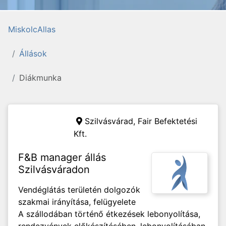
MiskolcAllas
Állások
Diákmunka
Szilvásvárad,
Fair Befektetési
Kft.
F&B manager állás
Szilvásváradon
Vendéglátás területén dolgozók
szakmai irányítása, felügyelete
A szállodában történő étkezések lebonyolítása,