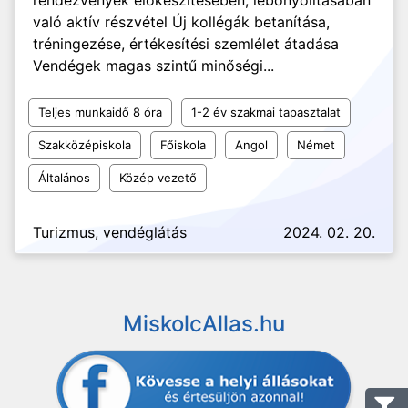
rendezvények előkészítésében, lebonyolításában
való aktív részvétel Új kollégák betanítása,
tréningezése, értékesítési szemlélet átadása
Vendégek magas szintű minőségi...
Teljes munkaidő 8 óra
1-2 év szakmai tapasztalat
Szakközépiskola
Főiskola
Angol
Német
Általános
Közép vezető
Turizmus, vendéglátás
2024. 02. 20.
MiskolcAllas.hu