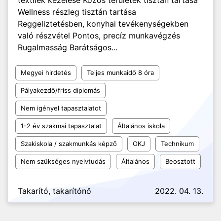
textilek kezelése Közös területek tisztán tartása
Wellness részleg tisztán tartása
Reggeliztetésben, konyhai tevékenységekben
való részvétel Pontos, precíz munkavégzés
Rugalmasság Barátságos...
Megyei hirdetés
Teljes munkaidő 8 óra
Pályakezdő/friss diplomás
Nem igényel tapasztalatot
1-2 év szakmai tapasztalat
Általános iskola
Szakiskola / szakmunkás képző
OKJ
Technikum
Nem szükséges nyelvtudás
Általános
Beosztott
Takarító, takarítónő
2022. 04. 13.