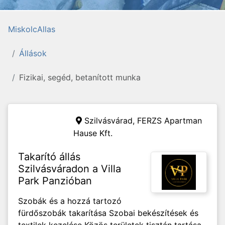
MiskolcAllas
Állások
Fizikai, segéd, betanított munka
Szilvásvárad,
FERZS Apartman
Hause Kft.
Takarító állás
Szilvásváradon a Villa
Park Panzióban
Szobák és a hozzá tartozó
fürdőszobák takarítása Szobai bekészítések és