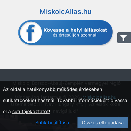
MiskolcAllas.hu
"Miskolc, Borsod-Abaúj-Zemplén vármegyei régió
Az oldal a hatékonyabb működés érdekében
állásportálja"
Minden jog fentartva © 2026.
MiskolcAllas.hu
sütiket(cookie) használ. További információkért olvassa
Üzemeltető: IT-Nav Hungary Kft. | "Az elsők közé
navigáljuk!"
el a
süti tájékoztatót!
Sütik beállítása
Összes elfogadása