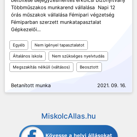
betöltése Bejegyzésmentes erkölcsi bizonyítvány
Többműszakos munkarend vállalása Napi 12
órás műszakok vállalása Fémipari végzetség
Fémiparban szerzett munkatapasztalat
Gépkezelői...
Egyéb
Nem igényel tapasztalatot
Általános iskola
Nem szükséges nyelvtudás
Megszakítás nélküli (váltásos)
Beosztott
Betanított munka
2021. 09. 16.
MiskolcAllas.hu