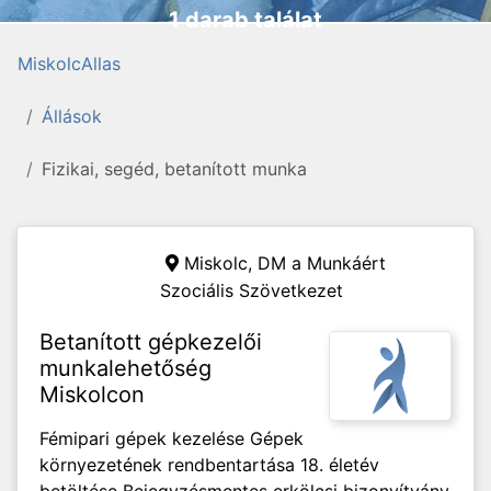
1 darab találat
MiskolcAllas
Állások
Fizikai, segéd, betanított munka
Miskolc,
DM a Munkáért
Szociális Szövetkezet
Betanított gépkezelői
munkalehetőség
Miskolcon
Fémipari gépek kezelése Gépek
környezetének rendbentartása 18. életév