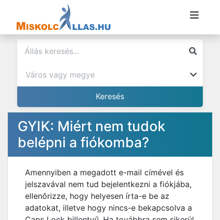
GYIK: Miért nem tudok
belépni a fiókomba?
Amennyiben a megadott e-mail címével és
jelszavával nem tud bejelentkezni a fiókjába,
ellenőrizze, hogy helyesen írta-e be az
adatokat, illetve hogy nincs-e bekapcsolva a
Caps Lock billentyű. Ha továbbra sem sikerül